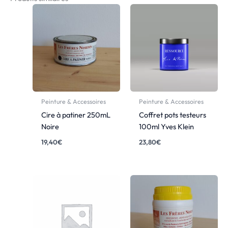
Peinture & Accessoires
Peinture & Accessoires
Cire à patiner 250mL
Coffret pots testeurs
Noire
100ml Yves Klein
19,40
€
23,80
€
Plage
de
prix :
1,90€
à
9,50€