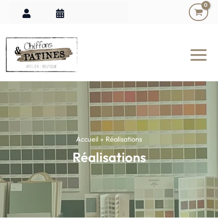
Aller
au
contenu
Accueil
Réalisations
Réalisations