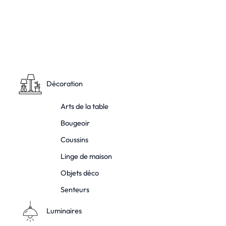
Sous-Couche
spéciale Yves Klein®
39,00
€
–
89,00
€
Décoration
Arts de la table
Bougeoir
Coussins
Linge de maison
Objets déco
Senteurs
Luminaires