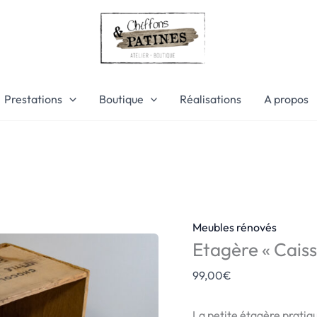
quantité
de
Etagère
"Caisse
ancienne"
Prestations
Boutique
Réalisations
A propos
Meubles rénovés
Etagère « Caiss
99,00
€
La petite étagère pratiqu