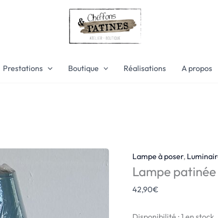
quantité
de
Lampe
patinée
vert
d'eau
Prestations
Boutique
Réalisations
A propos
Lampe à poser
,
Luminair
Lampe patinée 
42,90
€
Disponibilité :
1 en stock