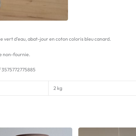
 vert d’eau, abat-jour en coton coloris bleu canard.
e non-fournie.
éf 3575772775885
2 kg