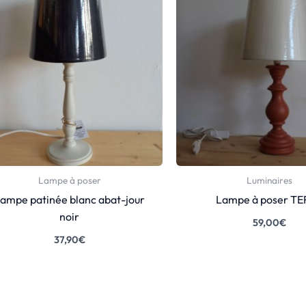
Lampe à poser
Luminaires
ampe patinée blanc abat-jour
Lampe à poser T
noir
59,00
€
37,90
€