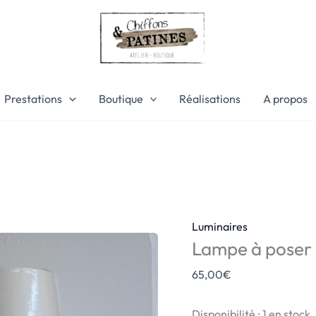
quantité
de
Lampe
à
poser
MILEOS
Prestations
Boutique
Réalisations
A propos
Luminaires
Lampe à poser
65,00
€
Disponibilité :
1 en stock