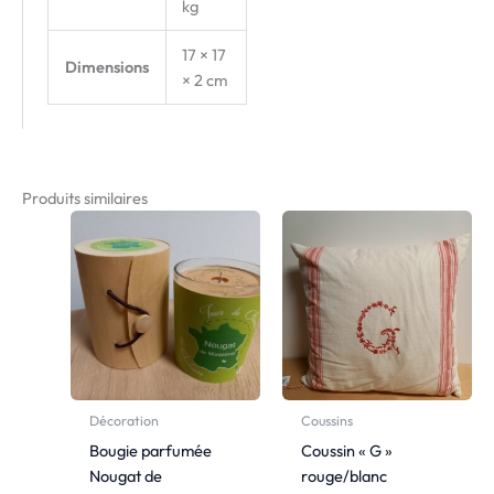
kg
17 × 17
Dimensions
× 2 cm
Produits similaires
Décoration
Coussins
Bougie parfumée
Coussin « G »
Nougat de
rouge/blanc